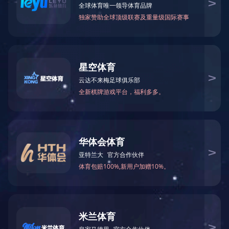
邮箱
二维码
回到顶部
G500双合金硬密封五偏心
旋转阀