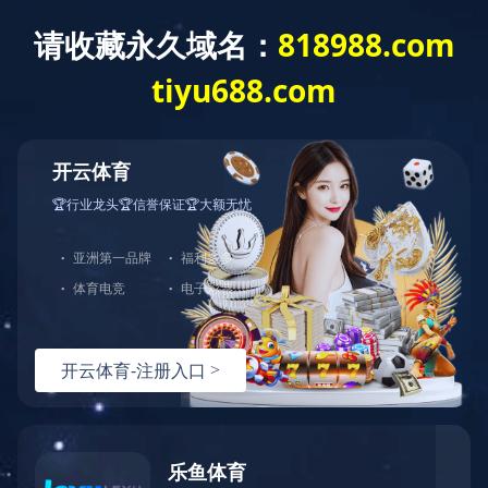
Toggle
naviga
电话
当前位置：
足球网-足球（中国）
<
产品系列
<
五偏心旋转阀
五偏心
旋转阀